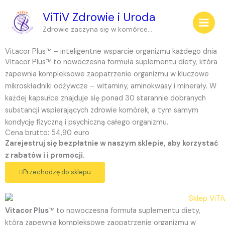
Przejdź
ViTiV Zdrowie i Uroda
do
treści
Zdrowie zaczyna się w komórce...
Vitacor Plus™ – inteligentne wsparcie organizmu każdego dnia
Vitacor Plus™ to nowoczesna formuła suplementu diety, która
zapewnia kompleksowe zaopatrzenie organizmu w kluczowe
mikroskładniki odżywcze – witaminy, aminokwasy i minerały. W
każdej kapsułce znajduje się ponad 30 starannie dobranych
substancji wspierających zdrowie komórek, a tym samym
kondycję fizyczną i psychiczną całego organizmu.
Cena brutto: 54,90 euro
Zarejestruj się bezpłatnie w naszym sklepie, aby korzystać
z rabatów i i promocji.
Przechodzę do sklepu
Vitacor Plus
™
to nowoczesna formuła suplementu diety,
która zapewnia kompleksowe zaopatrzenie organizmu w