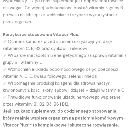
wypełniaczy. Dzięki temu suplement jest odpowiedni również
dla wegan. Co więcej, udoskonalona postać witamin z grupy B
pozwala na ich lepsze wchłanianie i szybsze wykorzystanie
przez organizm.
Korzyści ze stosowania Vitacor Plus:
✅ Ochrona komórek przed stresem oksydacyjnym dzięki
witaminom C, E, B2 oraz cynkowi i selenowi
✅ Wsparcie metabolizmu energetycznego za sprawą witamin z
grupy B i witaminy C
✅ Wzmocnienie układu odpornościowego dzięki obecności
witamin A, C, D, kwasu foliowego, selenu i miedzi
✅ Wspomaganie produkcji kolagenu dla zdrowia naczyń
krwionośnych, kości, skóry, zębów i dziąseł – dzięki witaminie C
✅ Prawidłowe funkcjonowanie układu nerwowego wspierane
przez witaminy B1, B2, B3, B6 i B12.
Jeśli szukasz suplementu do codziennego stosowania,
który realnie wspiera organizm na poziomie komórkowym –
Vitacor Plus™ to kompleksowe i skuteczne rozwiązanie.