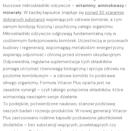
kluczowe mikroskładniki odżywcze –
witaminy
,
aminokwasy
i
minerały
. W każdej kapsułce znajduje się
ponad 30 starannie
dobranych substancji
wspierających zdrowie komórek, a tym
samym kondycję fizyczną i psychiczną całego organizmu.
Mikroskładniki odżywcze odgrywają fundamentalną rolę w
codziennym funkcjonowaniu komórek. Uczestniczą w procesach
budowy i regeneracji, wspomagają metabolizm energetyczny,
wspierają odporność i chronią przed stresem oksydacyjnym.
Odpowiednia, regularna suplementacja tych składników
pomaga utrzymać równowagę biologiczną i sprzyja zdrowiu na
poziomie komórkowym – a zdrowe komórki to podstawa
silnego organizmu. Formuła Vitacor Plus oparta jest na
zasadzie synergii – czyli takiego połączenia składników, które
wzmacniają nawzajem swoje działanie.
To podejście, potwierdzone naukowo, stanowi podstawę
naszych badań i rozwoju produktów. W nowej generacji Vitacor
Plus zastosowano roślinne kapsułki pozbawione jakichkolwiek
dodatków – bez substancji wiążących, powlekających czy